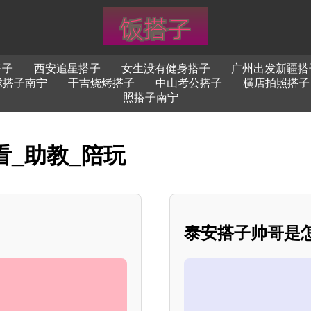
搭子
西安追星搭子
女生没有健身搭子
广州出发新疆搭
球搭子南宁
干吉烧烤搭子
中山考公搭子
横店拍照搭子
照搭子南宁
看_助教_陪玩
泰安搭子帅哥是