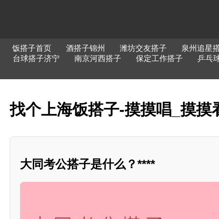
饭搭子首页
酒搭子锦州
潍坊交友搭子
泉州追星
台球搭子济宁
南京河西搭子
保定工作搭子
乒乓
找个上海饭搭子-摸摸唱_摸摸
大同考公搭子是什么？****