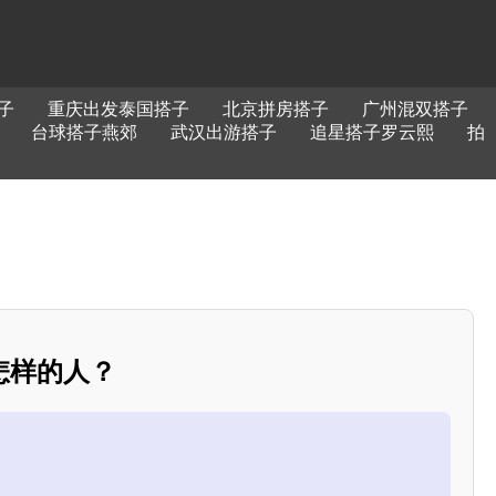
子
重庆出发泰国搭子
北京拼房搭子
广州混双搭子
台球搭子燕郊
武汉出游搭子
追星搭子罗云熙
拍
怎样的人？