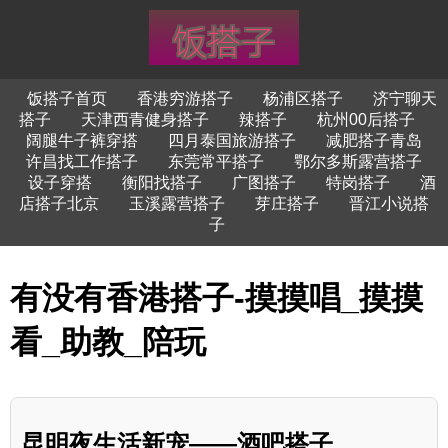
饭搭子首页
香港穷游搭子
杨浦区搭子
济宁聊天
搭子
天津西青健身搭子
辣搭子
杭州00后搭子
阔腿牛子裤穿搭
四月泰国旅游搭子
减肥搭子青岛
许昌找工作搭子
东莞常平搭子
鄂尔多斯露营搭子
设子穿搭
衡阳找搭子
广图搭子
特岗搭子
酒
店搭子北京
玉溪露营搭子
芽庄搭子
晋江小说搭
子
有没有香港搭子-摸摸唱_摸摸
看_助教_陪玩
昆明夜生活新宠——酒吧搭子