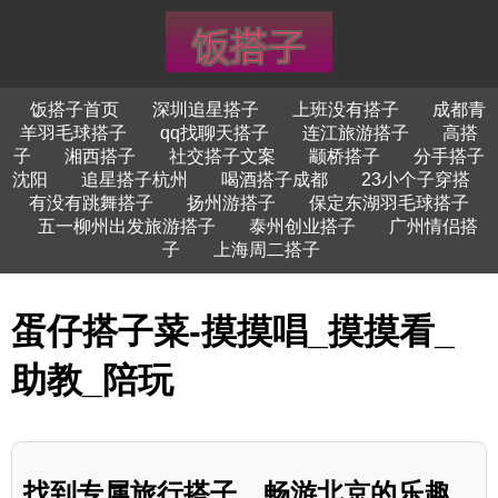
饭搭子首页
深圳追星搭子
上班没有搭子
成都青
羊羽毛球搭子
qq找聊天搭子
连江旅游搭子
高搭
子
湘西搭子
社交搭子文案
颛桥搭子
分手搭子
沈阳
追星搭子杭州
喝酒搭子成都
23小个子穿搭
有没有跳舞搭子
扬州游搭子
保定东湖羽毛球搭子
五一柳州出发旅游搭子
泰州创业搭子
广州情侣搭
子
上海周二搭子
蛋仔搭子菜-摸摸唱_摸摸看_
助教_陪玩
找到专属旅行搭子，畅游北京的乐趣