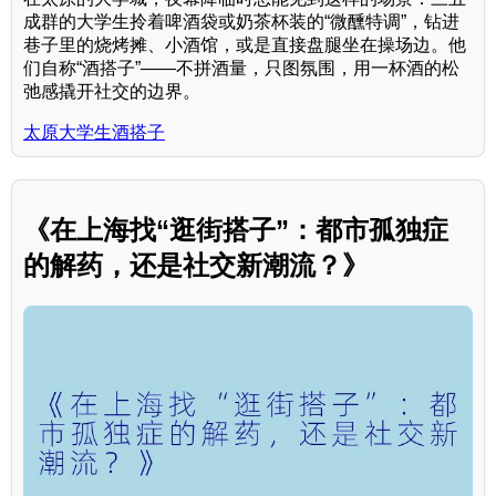
成群的大学生拎着啤酒袋或奶茶杯装的“微醺特调”，钻进
巷子里的烧烤摊、小酒馆，或是直接盘腿坐在操场边。他
们自称“酒搭子”——不拼酒量，只图氛围，用一杯酒的松
弛感撬开社交的边界。
太原大学生酒搭子
《在上海找“逛街搭子”：都市孤独症
的解药，还是社交新潮流？》