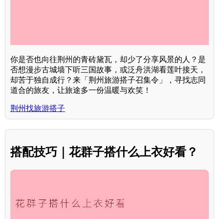
你是否也向往荆州的青砖黛瓦，却少了分享风景的人？是
否想漫步古城墙下听三国故事，或泛舟洪湖看莲叶接天，
却苦于独自成行？来「荆州旅游搭子召集令」，寻找志同
道合的旅友，让旅途多一份温暖与欢笑！
荆州找旅游搭子
搭配技巧｜花群子搭什么上衣好看？