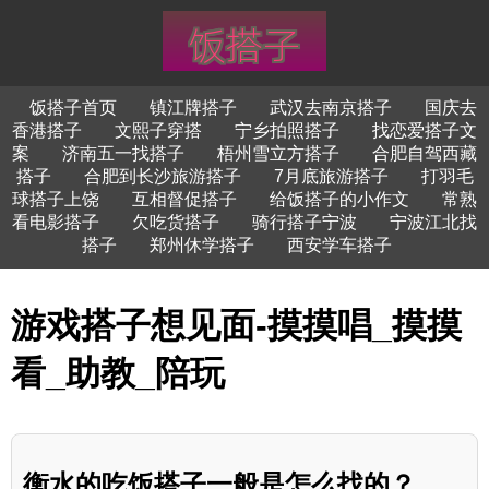
饭搭子首页
镇江牌搭子
武汉去南京搭子
国庆去
香港搭子
文熙子穿搭
宁乡拍照搭子
找恋爱搭子文
案
济南五一找搭子
梧州雪立方搭子
合肥自驾西藏
搭子
合肥到长沙旅游搭子
7月底旅游搭子
打羽毛
球搭子上饶
互相督促搭子
给饭搭子的小作文
常熟
看电影搭子
欠吃货搭子
骑行搭子宁波
宁波江北找
搭子
郑州休学搭子
西安学车搭子
游戏搭子想见面-摸摸唱_摸摸
看_助教_陪玩
衡水的吃饭搭子一般是怎么找的？