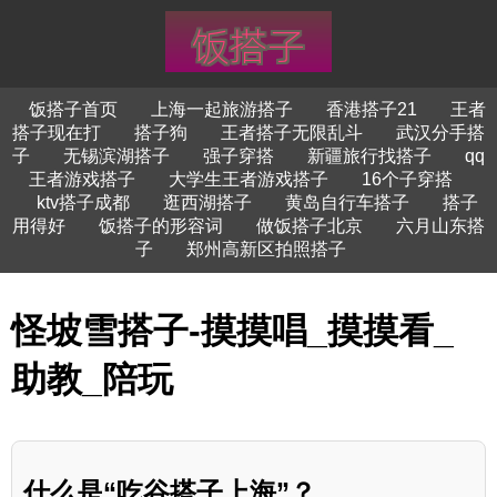
饭搭子首页
上海一起旅游搭子
香港搭子21
王者
搭子现在打
搭子狗
王者搭子无限乱斗
武汉分手搭
子
无锡滨湖搭子
强子穿搭
新疆旅行找搭子
qq
王者游戏搭子
大学生王者游戏搭子
16个子穿搭
ktv搭子成都
逛西湖搭子
黄岛自行车搭子
搭子
用得好
饭搭子的形容词
做饭搭子北京
六月山东搭
子
郑州高新区拍照搭子
怪坡雪搭子-摸摸唱_摸摸看_
助教_陪玩
什么是“吃谷搭子上海”？