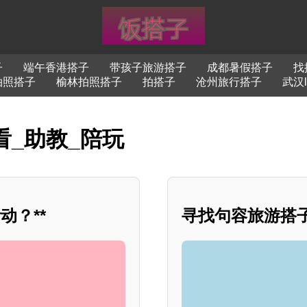
子
端午香港搭子
带孩子旅游搭子
成都暑假搭子
找
拍照搭子
榆林拍照搭子
拍搭子
沧州旅行搭子
武汉l
看_助教_陪玩
？**
寻找句容旅游搭