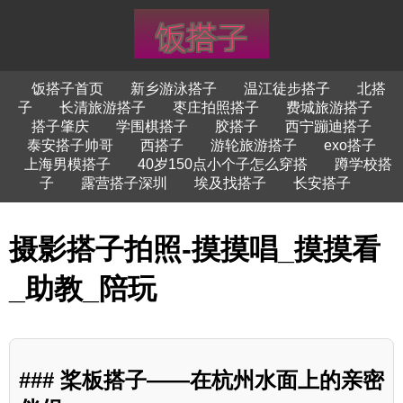
饭搭子首页
新乡游泳搭子
温江徒步搭子
北搭
子
长清旅游搭子
枣庄拍照搭子
费城旅游搭子
搭子肇庆
学围棋搭子
胶搭子
西宁蹦迪搭子
泰安搭子帅哥
西搭子
游轮旅游搭子
exo搭子
上海男模搭子
40岁150点小个子怎么穿搭
蹲学校搭
子
露营搭子深圳
埃及找搭子
长安搭子
摄影搭子拍照-摸摸唱_摸摸看
_助教_陪玩
### 桨板搭子——在杭州水面上的亲密