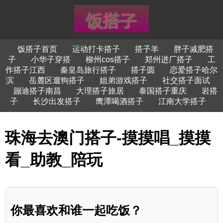
饭搭子首页
运动打卡搭子
搭子羊
胖子减肥搭
子
小华子穿搭
柳州cos搭子
郑州进厂搭子
工
作搭子江西
秦皇岛旅行搭子
搭子圆
恋爱搭子哈尔
滨
岳麓区遛狗搭子
姐弟游戏搭子
社交搭子面试
蹦迪搭子南昌
大理搭子旅居
泰国搭子重庆
岩搭
子
长沙出发搭子
鹰潭喝酒搭子
江南大学搭子
珠海去澳门搭子-摸摸唱_摸摸
看_助教_陪玩
你最喜欢和谁一起吃饭？