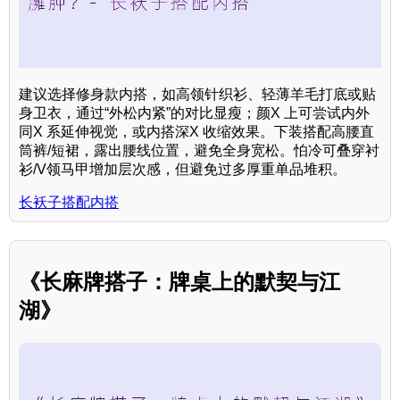
建议选择修身款内搭，如高领针织衫、轻薄羊毛打底或贴
身卫衣，通过“外松内紧”的对比显瘦；颜X 上可尝试内外
同X 系延伸视觉，或内搭深X 收缩效果。下装搭配高腰直
筒裤/短裙，露出腰线位置，避免全身宽松。怕冷可叠穿衬
衫/V领马甲增加层次感，但避免过多厚重单品堆积。
长袄子搭配内搭
《长麻牌搭子：牌桌上的默契与江
湖》