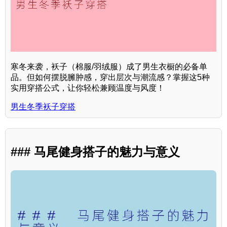
寒冬来袭，袄子（棉服/羽绒服）成了男生衣橱的必备单
品。但如何摆脱臃肿感，穿出层次与潮流感？掌握这5种
实用穿搭公式，让你轻松兼顾温度与风度！
男生冬季袄子穿搭
### 马尾健身搭子的魅力与意义