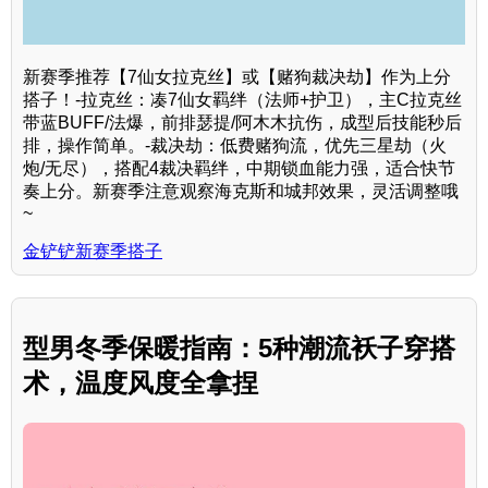
新赛季推荐【7仙女拉克丝】或【赌狗裁决劫】作为上分
搭子！-拉克丝：凑7仙女羁绊（法师+护卫），主C拉克丝
带蓝BUFF/法爆，前排瑟提/阿木木抗伤，成型后技能秒后
排，操作简单。-裁决劫：低费赌狗流，优先三星劫（火
炮/无尽），搭配4裁决羁绊，中期锁血能力强，适合快节
奏上分。新赛季注意观察海克斯和城邦效果，灵活调整哦
~
金铲铲新赛季搭子
型男冬季保暖指南：5种潮流袄子穿搭
术，温度风度全拿捏