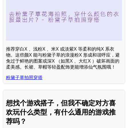
推荐穿白X 、浅粉X 、米X 或淡紫X 等柔和的纯X 系衣
物。这些颜X 能与粉黛子草的浪漫粉X 形成和谐呼应，避
免过于鲜艳的图案或深X （如黑X 、大红X ）破坏画面的
柔美感。长裙、草帽等轻盈配饰更能增添仙气氛围哦！
粉黛子草拍照穿搭
想找个游戏搭子，但我不确定对方喜
欢玩什么类型，有什么通用的游戏推
荐吗？