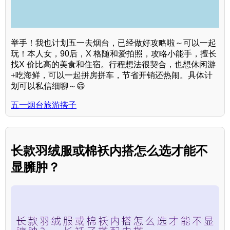
举手！我也计划五一去烟台，已经做好攻略啦～可以一起
玩！本人女，90后，X 格随和爱拍照，攻略小能手，擅长
找X 价比高的美食和住宿。行程想法很契合，也想休闲游
+吃海鲜，可以一起拼房拼车，节省开销还热闹。具体计
划可以私信细聊～😄
五一烟台旅游搭子
长款羽绒服或棉袄内搭怎么选才能不
显臃肿？