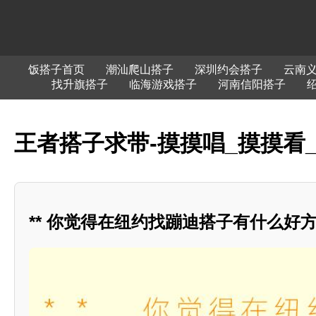
饭搭子首页
潮汕爬山搭子
深圳约会搭子
云南
找升旗搭子
临海游戏搭子
河南信阳搭子
王者搭子求带-摸摸唱_摸摸看
** 你觉得在纽约找蹦迪搭子有什么好方法