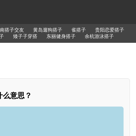
南搭子交友
黄岛遛狗搭子
雀搭子
贵阳恋爱搭子
子
矮子子穿搭
东丽健身搭子
余杭游泳搭子
什么意思？