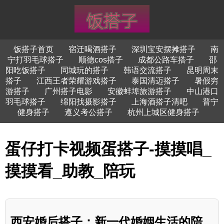
饭搭子首页
宿迁喝酒搭子
深圳宝安摆摊搭子
南
宁打羽毛球搭子
顺德cos搭子
成都公路车搭子
邵
阳吃饭搭子
同城玩的搭子
韩语交流搭子
昆明周末
搭子
江西王者荣耀游戏搭子
泰国清迈搭子
暑假穷
游搭子
广州搭子电影
安徽蚌埠旅游搭子
中山港口
羽毛球搭子
绵阳找摄影搭子
上海酒搭子清吧
普宁
健身搭子
遵义考公搭子
杭州上城区健身搭子
蛋仔打卡视频蛋搭子-摸摸唱_
摸摸看_助教_陪玩
西安婚后搭子：新一代婚姻生活的陪