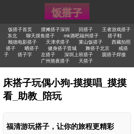
饭搭子首页
摆摊搭子深圳
回搭子
王者游戏搭子
东北
聊天摸鱼搭子
mk酒吧福州搭子
搭子鞋
顺德电影搭子
天津求搭子
莱山饭搭子
西藏拍照
搭子
晒搭子
健身搭子晋城
舞搭子北京
戒搭
子
搭子字
左搭子
深圳上班搭子
圆搭子焊接
广州熬夜搭子
天搭子
床搭子玩偶小狗-摸摸唱_摸摸
看_助教_陪玩
福清游玩搭子，让你的旅程更精彩