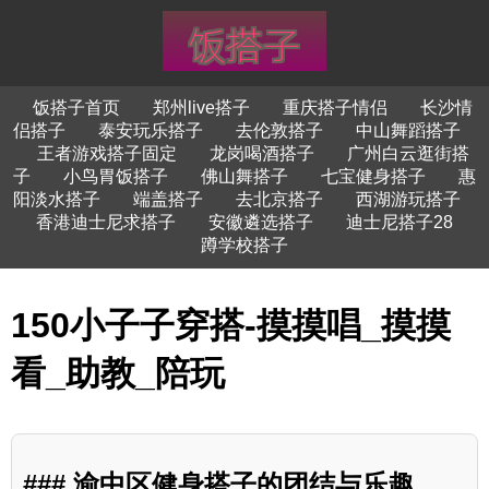
饭搭子首页
郑州live搭子
重庆搭子情侣
长沙情
侣搭子
泰安玩乐搭子
去伦敦搭子
中山舞蹈搭子
王者游戏搭子固定
龙岗喝酒搭子
广州白云逛街搭
子
小鸟胃饭搭子
佛山舞搭子
七宝健身搭子
惠
阳淡水搭子
端盖搭子
去北京搭子
西湖游玩搭子
香港迪士尼求搭子
安徽遴选搭子
迪士尼搭子28
蹲学校搭子
150小子子穿搭-摸摸唱_摸摸
看_助教_陪玩
### 渝中区健身搭子的团结与乐趣