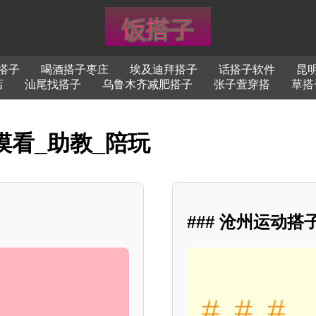
搭子
喝酒搭子枣庄
埃及迪拜搭子
话搭子软件
昆
店
汕尾找搭子
乌鲁木齐减肥搭子
张子萱穿搭
草搭
摸看_助教_陪玩
### 沧州运动