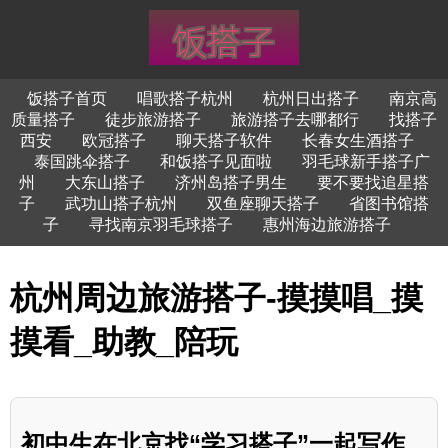
饭搭子首页
唱歌搭子杭州
杭州日出搭子
南京高
质量搭子
徒步旅游搭子
旅游搭子去哪都行
找搭子
西安
欧冠搭子
聊天搭子软件
长春女生酒搭子
泰国跳伞搭子
和饭搭子见面啦
羽毛球新手搭子广
州
大东山搭子
济州岛搭子男生
要不要找追星搭
子
武功山搭子杭州
双鱼座聊天搭子
省图书馆搭
子
寻找南京羽毛球搭子
惠州海边旅游搭子
杭州周边旅游搭子-摸摸唱_摸
摸看_助教_陪玩
初中生在北京找“学习搭子”一起写作