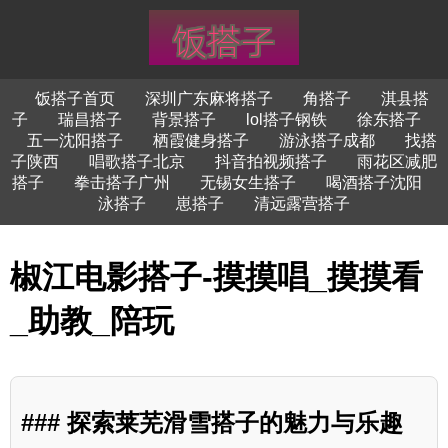
饭搭子首页
深圳广东麻将搭子
角搭子
淇县搭
子
瑞昌搭子
背景搭子
lol搭子钢铁
徐东搭子
五一沈阳搭子
栖霞健身搭子
游泳搭子成都
找搭
子陕西
唱歌搭子北京
抖音拍视频搭子
雨花区减肥
搭子
拳击搭子广州
无锡女生搭子
喝酒搭子沈阳
泳搭子
崽搭子
清远露营搭子
椒江电影搭子-摸摸唱_摸摸看
_助教_陪玩
### 探索莱芜滑雪搭子的魅力与乐趣