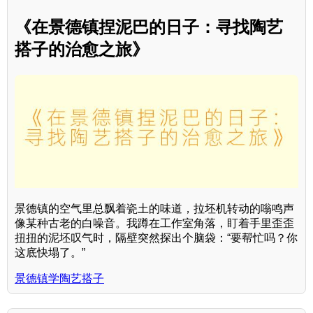
《在景德镇捏泥巴的日子：寻找陶艺
搭子的治愈之旅》
景德镇的空气里总飘着瓷土的味道，拉坯机转动的嗡鸣声
像某种古老的白噪音。我蹲在工作室角落，盯着手里歪歪
扭扭的泥坯叹气时，隔壁突然探出个脑袋：“要帮忙吗？你
这底快塌了。”
景德镇学陶艺搭子