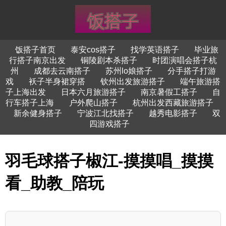
饭搭子首页
泰安cos搭子
找学英语搭子
毕业旅
行搭子南京出发
铜陵剧本杀搭子
时团演唱会搭子杭
州
成都去云南搭子
苏州lo娘搭子
分手搭子打游
戏
袄子半身裙穿搭
钦州出发旅游搭子
端午旅游搭
子上海出发
日本六月旅游搭子
南京暑假工搭子
自
行车搭子上海
户外爬山搭子
杭州出发西藏旅游搭子
新余健身搭子
宁波江北找搭子
越秀电影搭子
双
四游戏搭子
羽毛球搭子椒江-摸摸唱_摸摸
看_助教_陪玩