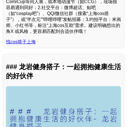
ComiCup等同人展，或本地动漫节（如CCG），现场很
容易遇到同好；2.社交平台：微博超话、贴吧
（如“cosplay吧”）、QQ/微信社群（搜索“上海cos搭
子”），或“半次元”“哔哩哔哩”发帖招募；3.约拍平台：米画
师、小红书等，标注“上海cos互助”需求。建议明确想出的
角X 或风格，更容易匹配到合适伙伴哦！
找cos搭子上海
### 龙岩健身搭子：一起拥抱健康生活
的好伙伴