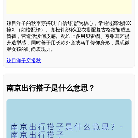
辣目洋子的秋季穿搭以“自信舒适”为核心，常通过高饱和X
撞X （如橙配绿）、宽松针织衫/卫衣搭配复古格纹裙或直
筒裤，营造活泼俏皮感。配饰上多用贝雷帽、夸张耳环提
升造型感，同时善于用长款外套或马甲修饰身形，展现微
胖女孩的时尚表现力。
辣目洋子穿搭秋
南京出行搭子是什么意思？