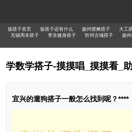
饭搭子首页
饭搭子还有什么
扬州摆摊搭子
大工
无锡周末搭子
李沧健身搭子
忻州古城搭子
扬州
学数学搭子-摸摸唱_摸摸看_
宜兴的遛狗搭子一般怎么找到呢？****