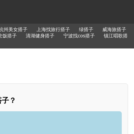
杭州美女搭子
上海找旅行搭子
绿搭子
威海旅搭子
吃饭搭子
清湖健身搭子
宁波找cos搭子
镇江唱歌搭
搭子？