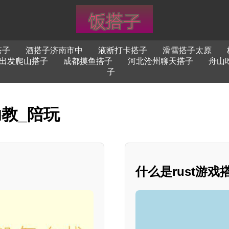
搭子
酒搭子济南市中
液断打卡搭子
滑雪搭子太原
出发爬山搭子
成都摸鱼搭子
河北沧州聊天搭子
舟山
子
助教_陪玩
什么是rust游戏