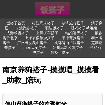
饭搭子首页
松江周末搭子
斐济旅行搭子
清子穿
搭
宁波跑步搭子
晒娃饭搭子
游戏搭子喊姐姐
找游戏蛋搭子
上班拼车搭子
结婚聊天搭子
散步
搭子北京
上海暑假旅游搭子
湘潭遛狗搭子
泰州牌
搭子
广州出发爬山搭子
成都爬山组队搭子
芜湖露
营搭子
apex队友搭子
郑州高新区牌搭子
寻找拍
照搭子
混凝土搭子
南京养狗搭子-摸摸唱_摸摸看
_助教_陪玩
佛山逛街搭子的欢聚时光