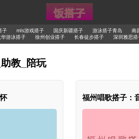
搭子
mls游戏搭子
国庆新疆搭子
游泳搭子青岛
南
龙华游泳搭子
徐州创业搭子
长春徒步搭子
深圳雅思搭
_助教_陪玩
情怀
福州唱歌搭子：