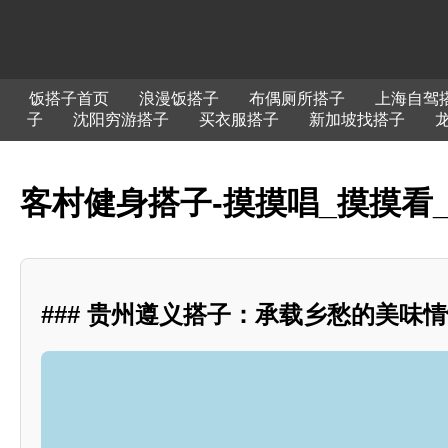
饭搭子首页
浪漫饭搭子
布偶厕所搭子
上海自驾
子
沈阳穷游搭子
买衣服搭子
新加坡找搭子
客村健身搭子-摸摸唱_摸摸看
### 贵州遵义搭子：承载乡愁的美味