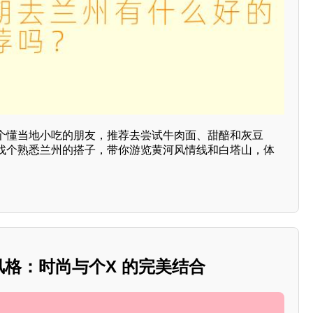
个懂当地小吃的朋友，推荐去尝试牛肉面、甜醅和灰豆
找个熟悉兰州的搭子，带你游览黄河风情线和白塔山，体
搭风格：时尚与个X 的完美结合