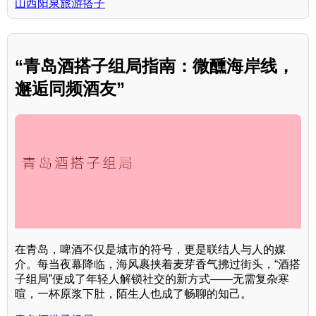
山西阳泉旅游搭子
“青岛酒搭子组局指南：微醺海岸线，
邂逅同频酒友”
在青岛，啤酒不仅是城市的符号，更是联结人与人的媒
介。每当夜幕降临，海风裹挟着麦芽香气拂过街头，“酒搭
子组局”便成了年轻人解锁社交的新方式——无需复杂寒
暄，一杯原浆下肚，陌生人也成了畅聊的知己。