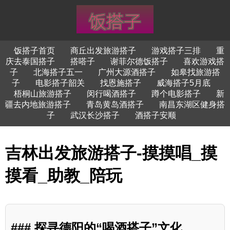
饭搭子首页
商丘出发旅游搭子
游戏搭子三排
重
庆去泰国搭子
搭嗒子
谢菲尔德饭搭子
喜欢游戏搭
子
北海搭子五一
广州大源酒搭子
如皋找旅游搭
子
电影搭子韶关
找恩施搭子
威海搭子5月底
梧桐山旅游搭子
闵行喝酒搭子
蹲个电影搭子
新
疆去内地旅游搭子
青岛黄岛酒搭子
南昌东湖区健身搭
子
武汉长沙搭子
酒搭子安顺
吉林出发旅游搭子-摸摸唱_摸
摸看_助教_陪玩
### 探寻德阳的“喝酒搭子”文化