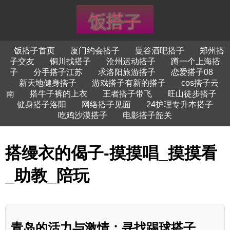
饭搭子首页
厦门约会搭子
曼谷酒吧搭子
郑州搭
子交友
铜川找搭子
沧州运动搭子
蹲一个上海搭
子
分手搭子江苏
求洛阳旅游搭子
恋爱搭子08
新天地健身搭子
游戏搭子有新的搭子
cos搭子云
南
搭牛子裤的上衣
王者搭子带飞
旺山徒步搭子
健身搭子洛阳
网络搭子见面
24护理专升本搭子
吃鸡沙漠搭子
电影搭子韶关
搭缦衣的偈子-摸摸唱_摸摸看
_助教_陪玩
青岛的活力与激情：寻找踢球搭子