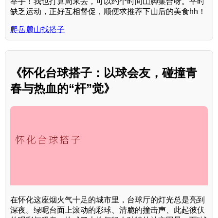
举手！我也打算周末去，可以约个时间山脚集合呀。平时
缺乏运动，正好互相督促，顺便求推荐下山后的美食hh！
爬岳麓山找搭子
《怀化台球搭子：以球会友，碰撞青
春与热血的“杆”觉》
在怀化这座烟火气十足的城市里，台球厅的灯光总是亮到
深夜。绿呢台面上滚动的彩球、清脆的撞击声、此起彼伏