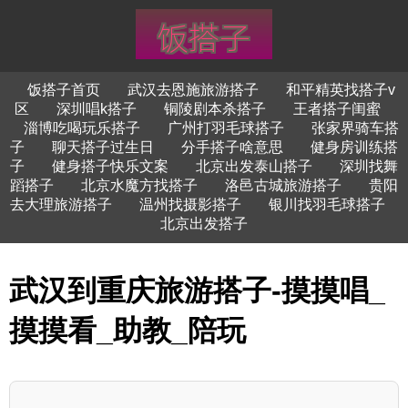
饭搭子首页
武汉去恩施旅游搭子
和平精英找搭子v
区
深圳唱k搭子
铜陵剧本杀搭子
王者搭子闺蜜
淄博吃喝玩乐搭子
广州打羽毛球搭子
张家界骑车搭
子
聊天搭子过生日
分手搭子啥意思
健身房训练搭
子
健身搭子快乐文案
北京出发泰山搭子
深圳找舞
蹈搭子
北京水魔方找搭子
洛邑古城旅游搭子
贵阳
去大理旅游搭子
温州找摄影搭子
银川找羽毛球搭子
北京出发搭子
武汉到重庆旅游搭子-摸摸唱_
摸摸看_助教_陪玩