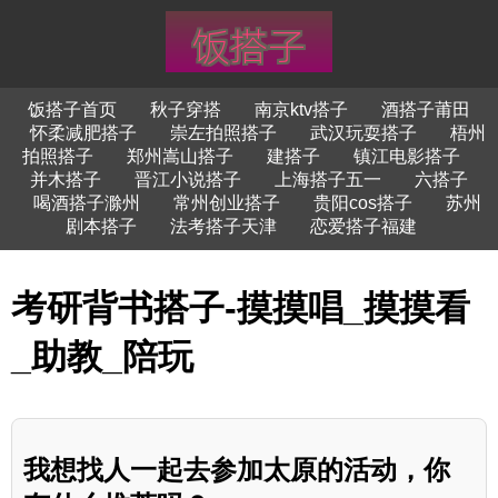
饭搭子首页
秋子穿搭
南京ktv搭子
酒搭子莆田
怀柔减肥搭子
崇左拍照搭子
武汉玩耍搭子
梧州
拍照搭子
郑州嵩山搭子
建搭子
镇江电影搭子
并木搭子
晋江小说搭子
上海搭子五一
六搭子
喝酒搭子滁州
常州创业搭子
贵阳cos搭子
苏州
剧本搭子
法考搭子天津
恋爱搭子福建
考研背书搭子-摸摸唱_摸摸看
_助教_陪玩
我想找人一起去参加太原的活动，你