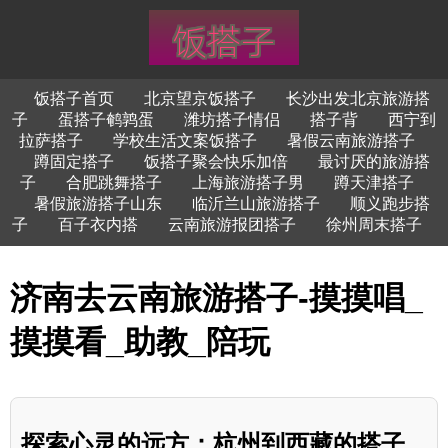
饭搭子首页
北京望京饭搭子
长沙出发北京旅游搭
子
蛋搭子鹌鹑蛋
潍坊搭子情侣
搭子背
西宁到
拉萨搭子
学校生活文案饭搭子
暑假云南旅游搭子
蹲固定搭子
饭搭子聚会快乐加倍
最讨厌的旅游搭
子
合肥跳舞搭子
上海旅游搭子男
蹲天津搭子
暑假旅游搭子山东
临沂兰山旅游搭子
顺义跑步搭
子
百子衣内搭
云南旅游报团搭子
徐州周末搭子
济南去云南旅游搭子-摸摸唱_
摸摸看_助教_陪玩
探索心灵的远方：杭州到西藏的搭子