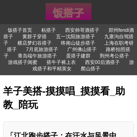
饭搭子首页
粘搭子
西安帅哥酒搭子
郑州fendi酒
搭子
黄群子穿搭
五一沈阳旅游搭子
九寨沟自驾搭
子
横店梦幻谷搭子
终南山徒步搭子
上海在职考研
搭子
7月底旅游搭子
广州佛山搭子
路桥拍照搭
子
青岛端午旅游搭子
蛋搭子建群
荆州考公搭子
游戏搭子闺蜜
搭牛子裤上衣
西安00后酒搭子
游
戏搭子和平精英女
爬山搭子
羊子美搭-摸摸唱_摸摸看_助
教_陪玩
「江北跑步搭子：在汗水与风景中，