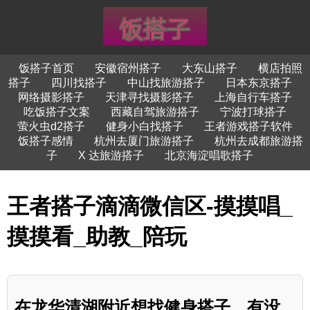
饭搭子首页
安徽宿州搭子
大东山搭子
横店拍照
搭子
四川找搭子
中山找旅游搭子
日本东京搭子
网络摄影搭子
天津寻找摄影搭子
上海自行车搭子
吃饭搭子文案
西藏自驾旅游搭子
宁波打球搭子
萤火虫d2搭子
健身小白找搭子
王者游戏搭子软件
饭搭子感情
杭州去厦门旅游搭子
杭州去成都旅游搭
子
X 达旅游搭子
北京海淀唱歌搭子
王者搭子滴滴微信区-摸摸唱_
摸摸看_助教_陪玩
在龙华清湖附近想找健身搭子，有没