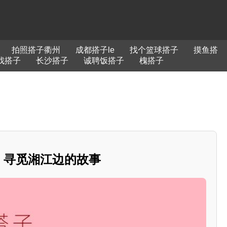
拍照搭子衢州
成都搭子le
找个篮球搭子
摸鱼搭
找搭子
长沙搭子
诚聘饭搭子
槐搭子
子，寻觅湘江边的故事