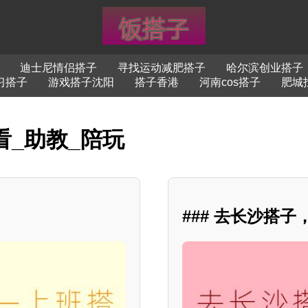
迪士尼情侣搭子
寻找运动减肥搭子
哈尔滨创业搭子
习搭子
游戏搭子沈阳
搭子香港
河南cos搭子
肥城
看_助教_陪玩
### 去长沙搭