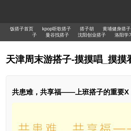
饭搭子首页
kpop听歌搭子
搭子胡
黄埔健身搭子
子
曼谷找搭子
沈阳创业搭子
洛阳学
天津周末游搭子-摸摸唱_摸摸
共患难，共享福——上班搭子的重要X