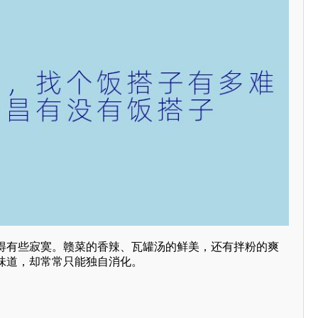
得有些寂寞。赣菜的香辣、瓦罐汤的鲜美，还有拌粉的爽
味道，却常常只能独自消化。