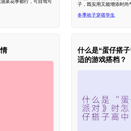
源油菜花季都行，可自驾可
子，既实用又能增添时尚
冬季袄子穿搭学生
风情
什么是“蛋仔搭
适的游戏搭档？