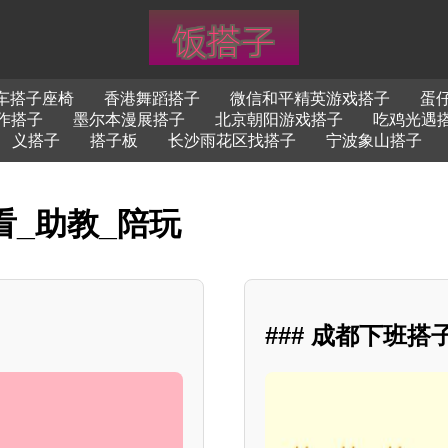
车搭子座椅
香港舞蹈搭子
微信和平精英游戏搭子
蛋
作搭子
墨尔本漫展搭子
北京朝阳游戏搭子
吃鸡光遇
义搭子
搭子板
长沙雨花区找搭子
宁波象山搭子
看_助教_陪玩
### 成都下班