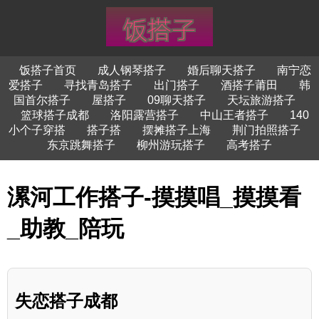
饭搭子首页
成人钢琴搭子
婚后聊天搭子
南宁恋
爱搭子
寻找青岛搭子
出门搭子
酒搭子莆田
韩
国首尔搭子
屋搭子
09聊天搭子
天坛旅游搭子
篮球搭子成都
洛阳露营搭子
中山王者搭子
140
小个子穿搭
搭子搭
摆摊搭子上海
荆门拍照搭子
东京跳舞搭子
柳州游玩搭子
高考搭子
漯河工作搭子-摸摸唱_摸摸看
_助教_陪玩
失恋搭子成都