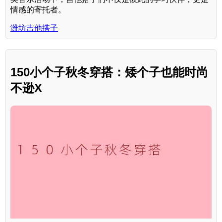
情感的寄托者。
潍坊吉他搭子
150小个子秋冬穿搭：矮个子也能时尚
不逊X