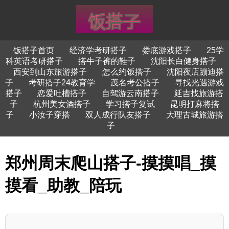
饭搭子首页
经济学考研搭子
娄底游戏搭子
25学
科英语考研搭子
搭牛子裤的鞋子
沈阳长白健身搭子
西安到山东旅游搭子
怎么约饭搭子
沈阳夜店蹦迪搭
子
考研搭子24教育学
茂名考公搭子
寻找光遇游戏
搭子
恋爱吐槽搭子
自驾游云南搭子
延吉找旅游搭
子
杭州美女酒搭子
学习搭子复试
昆明打麻将搭
子
小汝子穿搭
双人成行队友搭子
大理古城旅游搭
子
郑州周末爬山搭子-摸摸唱_摸
摸看_助教_陪玩