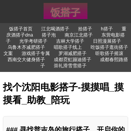
饭搭子首页
江北喝酒搭子
拾搭子
h搭子
重
庆酒搭子dna
搭子泡
南京江北搭子
东营电影搭
子
光学考研搭子
吉林大学搭子
日照漫展搭子
乌鲁木齐减肥搭子
唱歌搭子线上
吃饭搭子逛街搭子
文案
游戏搭子专属
罗湖减肥搭子
听歌搭子摇滚
西南交大健身搭子
成都霓虹蹦迪搭子
成都春熙路搭
子
崇礼滑雪雪搭子
找个沈阳电影搭子-摸摸唱_摸
摸看_助教_陪玩
### 寻找普吉岛的旅行搭子，开启你的