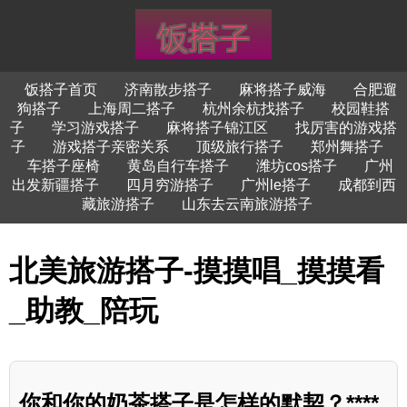
饭搭子首页
济南散步搭子
麻将搭子威海
合肥遛
狗搭子
上海周二搭子
杭州余杭找搭子
校园鞋搭
子
学习游戏搭子
麻将搭子锦江区
找厉害的游戏搭
子
游戏搭子亲密关系
顶级旅行搭子
郑州舞搭子
车搭子座椅
黄岛自行车搭子
潍坊cos搭子
广州
出发新疆搭子
四月穷游搭子
广州le搭子
成都到西
藏旅游搭子
山东去云南旅游搭子
北美旅游搭子-摸摸唱_摸摸看
_助教_陪玩
你和你的奶茶搭子是怎样的默契？****