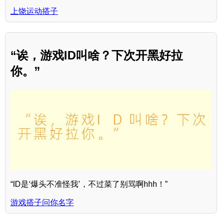
上饶运动搭子
“诶，游戏ID叫啥？下次开黑好拉
你。”
“ID是‘爆头不准怪我’，不过菜了别骂啊hhh！”
游戏搭子问你名字