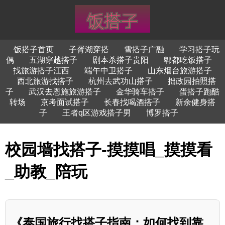
饭搭子首页
子胥湖穿搭
雪搭子广融
学习搭子玩
偶
五湖穿越搭子
剧本杀搭子贵阳
郫都吃饭搭子
找旅游搭子江西
端午中卫搭子
山东烟台旅游搭子
西北旅游找搭子
杭州去武功山搭子
拙政园拍照搭
子
武汉去恩施旅游搭子
金华骑车搭子
蛋搭子跑酷
转场
京考面试搭子
长春找喝酒搭子
新余健身搭
子
王者q区游戏搭子男
博罗搭子
校园墙找搭子-摸摸唱_摸摸看
_助教_陪玩
《泰国旅行找搭子指南：如何找到靠