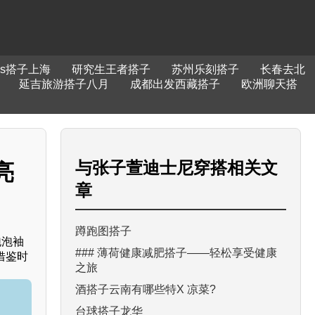
os搭子上海
研究生王者搭子
苏州乐刻搭子
长春去北
延吉旅游搭子八月
成都出发西藏搭子
欧洲聊天搭
与
张子萱迪士尼穿搭
相关文
亮
章
蹲跑图搭子
泡泡袖
### 薄荷健康减肥搭子——轻松享受健康
借鉴时
之旅
酒搭子云南有哪些特X 凉菜?
台球搭子龙华