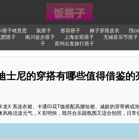
少搭子啥意思
鼠搭子
形容搭子
沝子穿搭皮衣
找c
减肥搭子
南川徒步搭子
上海女双搭子
无锡音乐节搭子
子
苏州出发旅行搭子
迪士尼的穿搭有哪些值得借鉴的
龙X 系连衣裙、卡通印花T恤搭配高腰短裙、减龄的背带裤或
体风格活泼元气，X 彩明快，既符合乐园氛围又适合拍照，日常