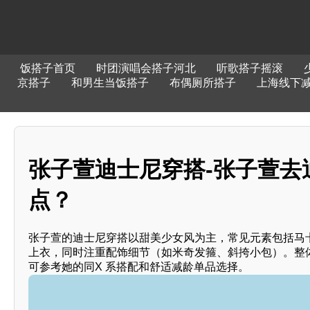
饭搭子首页
时团演唱会搭子河北
听歌搭子摇滚
京搭子
和男生当饭搭子
布偶厕所搭子
上海线下
张子萱迪士尼穿搭-张子萱去
点？
张子萱的迪士尼穿搭以甜美少女风为主，常见元素包括马卡
上衣，同时注重配饰细节（如米奇发箍、斜挎小包）。整
可参考她的同X 系搭配和舒适减龄单品选择。