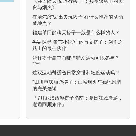
《在吉隆坡找“旅行搭子”：共享双塔下的美
食与烟火》
在哈尔滨找“出去玩搭子”有什么推荐的活动
或地点？
福建莆田的聊天搭子一般是什么样的人？
### 探寻“番茄小说”中的写文搭子：创作之
路上的最佳伙伴
蛋仔搭子高中有哪些特X 活动可以参与？
****
这双运动鞋适合日常穿搭和轻度运动吗？
“四川重庆旅游搭子：山城烟火与蜀地风情
的完美邂逅”
「7月武汉旅游搭子指南：夏日江城漫游，
邂逅同频旅伴」