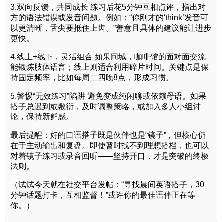
3.双向反馈，共同成长 练习后花5分钟互相点评，指出对
方的语法错误或发音问题。例如：“你刚才的‘think’发音可
以更清晰，舌尖要抵住上齿。”善意且具体的建议能让进步
更快。
4.线上+线下，灵活组合 如果同城，咖啡馆的面对面交流
能锻炼肢体语言；线上则适合利用碎片时间。关键点是保
持固定频率，比如每周二四晚8点，形成习惯。
5.警惕“无效练习”陷阱 避免变成纯闲聊或依赖母语。如果
搭子总迟到或敷衍，及时调整策略，或加入多人小组讨
论，保持新鲜感。
最后提醒：好的口语搭子既是伙伴也是“镜子”，但核心仍
在于主动输出和复盘。即使暂时找不到理想搭档，也可以
对着镜子练习或录音回听——坚持开口，才是突破的终极
法则。
（试试今天就在社交平台发帖：“寻找晨间英语搭子，30
分钟话题打卡，互相监督！”或许你的最佳语伴正在等
你。）