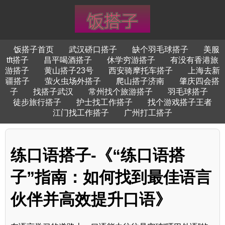
饭搭子首页
武汉硚口搭子
缺个羽毛球搭子
美服
tft搭子
昌平喝酒搭子
休学穷游搭子
有没有香港旅
游搭子
黄山搭子23号
西安骑摩托车搭子
上海去新
疆搭子
萤火虫场外搭子
爬山搭子济南
肇庆四会搭
子
找搭子武汉
常州找个旅游搭子
羽毛球搭子
徒步旅行搭子
护士找工作搭子
找个游戏搭子王者
江门找工作搭子
广州打工搭子
练口语搭子-《“练口语搭
子”指南：如何找到最佳语言
伙伴并高效提升口语》