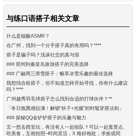
与
练口语搭子
相关文章
什么是核酸ASMR？
在广州，找到一个分手搭子真的有用吗？****
搭子是骗子吗？浅谈社交的真与假
### 郑州到秦皇岛旅游搭子的完美选择
### 广融周三滑雪搭子：畅享冰雪乐趣的最佳选择
我想找合租搭子，但不知道怎样开始寻找，你有什么建议
吗？****
广州越秀羽毛球搭子怎么找到合适的打球伙伴？**
「冬日氛围感拉满！解锁“袄子+光腿”的时髦穿搭法则」
### 探秘QQ金铲铲搭子的乐趣与魅力
五一想去西安玩，有没有人一起组队？可以一起逛景点、
吃美食，互相拍照~时间灵活，X 格好相处，求捡或同