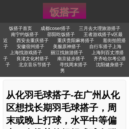
饭搭子首页
成都coser搭子
三月去大理旅游搭子
南宁约饭搭子
邵阳吃饭搭子
王者游戏搭子v区最
近
西安去重庆搭子
重庆贵阳麻将搭子
逛街拍照搭
子
安徽宿州搭子
美服原神搭子
自行车搭子上海
上海找游戏搭子
丽江找旅游搭子
上海到百丈漈搭
子
良渚文化村搭子
南京徒步搭子
齐齐哈尔考公搭
子
北京音乐节搭子
寻找周末搭子
沈阳健身搭子
男
从化羽毛球搭子-在广州从化
区想找长期羽毛球搭子，周
末或晚上打球，水平中等偏