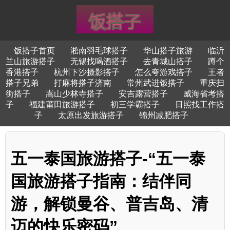
饭搭子首页
淞南羽毛球搭子
华山搭子旅游
临沂
兰山旅游搭子
无锡找喝酒搭子
去青城山搭子
蹲个
香港搭子
杭州下沙摄影搭子
怎么夸游戏搭子
王者
搭子兄弟
打麻将搭子济南
常州武进饭搭子
重庆扫
街搭子
嵩山少林寺搭子
安吉露营搭子
威海省考搭
子
福建莆田旅游搭子
初三学霸搭子
日照找工作搭
子
太原出发旅游搭子
锦州减肥搭子
五一泰国旅游搭子-“五一泰
国旅游搭子指南：结伴同
游，解锁曼谷、普吉岛、清
迈的快乐密码”