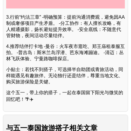
3.行前“约法三章” -明确预算：提前沟通消费观，避免因AA
制或奢侈项目产生矛盾。 -分工协作：有人擅长攻略，有
人精通摄影，扬长避短提升效率。 -安全底线：不随意代
管财物，夜间活动尽量结伴。
4.推荐结伴打卡地 -曼谷：火车夜市逛吃、郑王庙租泰服互
拍。 -普吉岛：斯米兰岛浮潜、芭东海滩蹦迪。 -清迈：丛
林飞跃体验、宁曼路咖啡探店。
小贴士：若找不到搭子，可选择半自助团或青旅活动，同
样能遇见有趣旅伴。无论独行还是结伴，尊重当地文化、
购买旅游保险是关键。
这个五一，带上你的搭子，一起在泰国留下阳光与微笑的
回忆吧！🌴✈️
与
五一泰国旅游搭子
相关文章