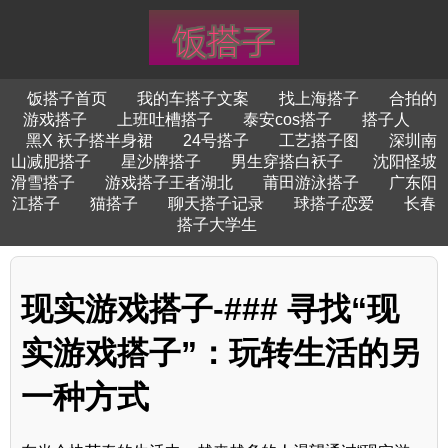
饭搭子首页
我的车搭子文案
找上海搭子
合拍的
游戏搭子
上班吐槽搭子
泰安cos搭子
搭子人
黑X 袄子搭半身裙
24号搭子
工艺搭子图
深圳南
山减肥搭子
星沙牌搭子
男生穿搭白袄子
沈阳怪坡
滑雪搭子
游戏搭子王者湖北
莆田游泳搭子
广东阳
江搭子
猫搭子
聊天搭子记录
球搭子恋爱
长春
搭子大学生
现实游戏搭子-### 寻找“现
实游戏搭子”：玩转生活的另
一种方式