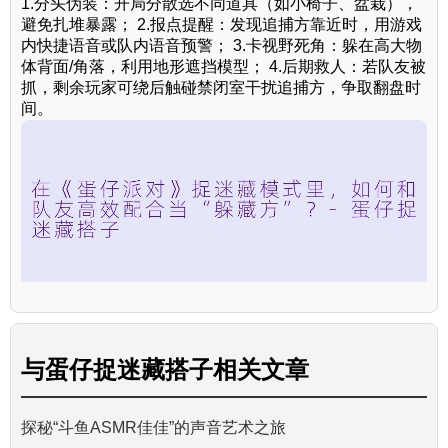
1.分头伪装：开局分散选不同道具（如小椅子、盆栽），
避免扎堆暴露； 2.报点提醒：发现追捕方靠近时，用游戏
内快捷语音或队内语音预警； 3.卡视野死角：躲在高大物
体背面/角落，利用地形遮挡模型； 4.后期救人：若队友被
抓，剩余玩家可绕后触碰禁闭室干扰追捕方，争取翻盘时
间。
与
蛋仔捉迷藏搭子
相关文章
探秘“斗鱼ASMR佳佳”的声音艺术之旅