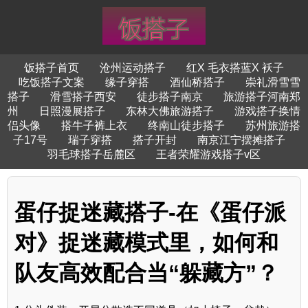
饭搭子首页
沧州运动搭子
红X 毛衣搭蓝X 袄子
吃饭搭子文案
缘子穿搭
酒仙桥搭子
崇礼滑雪雪
搭子
滑雪搭子西安
徒步搭子南京
旅游搭子河南郑
州
日照漫展搭子
东林大佛旅游搭子
游戏搭子换情
侣头像
搭牛子裤上衣
终南山徒步搭子
苏州旅游搭
子17号
瑞子穿搭
搭子开封
南京江宁摆摊搭子
羽毛球搭子岳麓区
王者荣耀游戏搭子v区
蛋仔捉迷藏搭子-在《蛋仔派
对》捉迷藏模式里，如何和
队友高效配合当“躲藏方”？