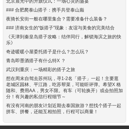
北京晨光中的升旗仪式：一场心灵的盛宴
### 合肥爬泰山搭子：携手共登泰山巅
夜骑长安街一般在哪里集合？需要准备什么装备？
### 济南女生的“饭搭子”现象：友谊与美食的完美结合
《天津到秦皇岛搭子攻略：结伴同行，解锁海滨之旅的快
乐》
奇迹暖暖小屋委托搭子是什么？怎么玩？
青岛即墨酒搭子有什么特X ？
武汉到重庆：一场精彩的搭子之旅
想在周末自驾去苏州玩，寻1-2名「搭子」一起！主要逛
老城区园林、平江路，吃苏帮菜，可能听评弹。希望X 格
随和、费用AA，男女不限。有车（可轮换开）或会拍照加
分！有兴趣的私信行程细节～
有没有河南的朋友计划近期去泰国旅游？想找个搭子一起
拼车、拼餐，还能互相拍照，行程可以商量！