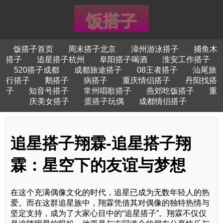
饭搭子首页
周末搭子北京
漳州游泳搭子
捕鱼木
搭子
追星搭子杭州
阜阳搭子喝酒
淮安工作搭子
520搭子成都
成都旅途搭子
08王者搭子
汕尾旅
行搭子
鹅搭子
病搭子
重庆情侣搭子
丹阳找搭
子
知音号搭子
常州唱歌搭子
燕郊吃饭搭子
重
庆美女搭子
蛋搭子玩偶
成都情侣搭子
追星搭子翔霖-追星搭子翔
霖：星空下的友谊与梦想
在这个充满偶像文化的时代，追星已成为无数年轻人的热
爱。而在这群追星族中，翔霖凭借其对偶像的独特热情与
坚定支持，成为了大家心目中的“追星搭子”。翔霖不仅仅