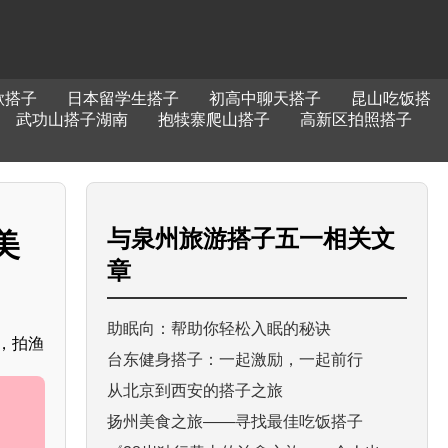
歌搭子
日本留学生搭子
初高中聊天搭子
昆山吃饭搭
武功山搭子湖南
抱犊寨爬山搭子
高新区拍照搭子
与
泉州旅游搭子五一
相关文
美
章
助眠向：帮助你轻松入眠的秘诀
围，拍渔
台东健身搭子：一起激励，一起前行
从北京到西安的搭子之旅
扬州美食之旅——寻找最佳吃饭搭子