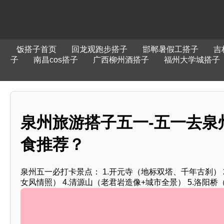
饭搭子首页
回龙观跑步搭子
邯郸暑假工搭子
吉
子
南昌cos搭子
广西柳州酒搭子
福州大学城搭子
泉州旅游搭子五一-五一去泉
食推荐？
泉州五一必打卡景点： 1.开元寺（地标双塔、千年古刹） 
女风情照） 4.清源山（老君岩造像+城市全景） 5.洛阳