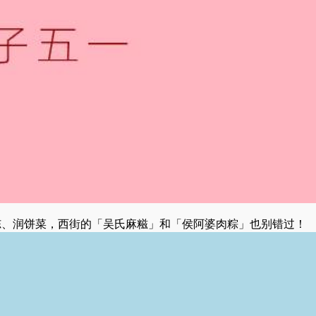
冻、润饼菜，西街的「吴氏麻糍」和「侯阿婆肉粽」也别错过！