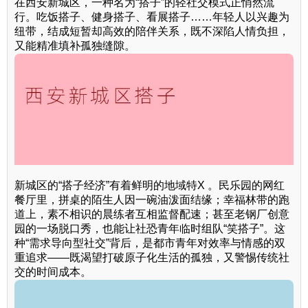
在西安新城区，一种名为“搭子”的轻社交模式正悄然流
行。吃饭搭子、健身搭子、看展搭子……年轻人以兴趣为
纽带，结成短暂却高效的陪伴关系，既不深陷人情负担，
又能精准填补孤独缝隙。
新城区的“搭子经济”有着鲜明的地域特X 。民乐园的网红
餐厅里，拼桌的陌生人因一碗油泼面结缘；幸福林带的跑
道上，素不相识的晨练者互相监督配速；甚至老钢厂创意
园的一场脱口秀，也能让社恐青年临时组队“笑搭子”。这
种“需求导向型社交”背后，是都市青年对效率与情感的双
重追求——既渴望打破原子化生活的孤独，又警惕传统社
交的时间成本。