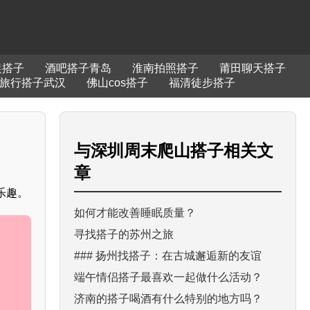
促搭子
酒吧搭子青岛
淮南拍照搭子
莆田聊天搭子
旅行搭子武汉
佛山cos搭子
福清徒步搭子
与
深圳周末爬山搭子
相关文
章
乐趣。
如何才能改善睡眠质量？
寻找搭子的苏州之旅
### 扬州找搭子：在古城邂逅新的友谊
端午情侣搭子最喜欢一起做什么活动？
济南的搭子喝酒有什么特别的地方吗？