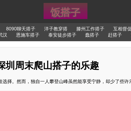
8090聊天搭子
洋子教穿搭
滕州工作搭子
互相督
武汉
恩施车搭子
泰安徒步搭子
蠢搭子
赶搭子
索深圳周末爬山搭子的乐趣
佳选择。然而，独自一人攀登山峰虽然能享受宁静，却少了些许