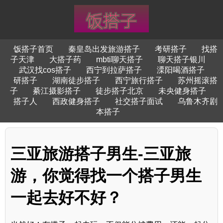
饭搭子首页
秦皇岛出发旅游搭子
考研搭子
找搭
子天津
大搭子药
mbti聊天搭子
聊天搭子银川
武汉找cos搭子
西宁到拉萨搭子
溧阳喝酒搭子
研搭子
湖南徒步搭子
西宁旅行搭子
苏州摇滚搭
子
綦江摄影搭子
徒步搭子北京
未央健身搭子
搭子人
西政健身搭子
社交搭子面试
乌鲁木齐剧
本搭子
三亚旅游搭子男生-三亚旅
游，你觉得找一个搭子男生
一起去好不好？