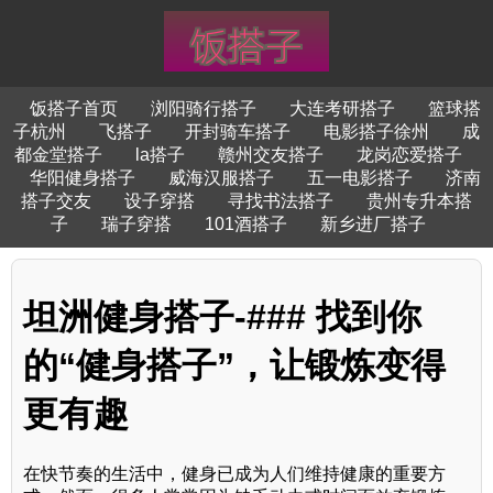
饭搭子首页
浏阳骑行搭子
大连考研搭子
篮球搭
子杭州
飞搭子
开封骑车搭子
电影搭子徐州
成
都金堂搭子
la搭子
赣州交友搭子
龙岗恋爱搭子
华阳健身搭子
威海汉服搭子
五一电影搭子
济南
搭子交友
设子穿搭
寻找书法搭子
贵州专升本搭
子
瑞子穿搭
101酒搭子
新乡进厂搭子
坦洲健身搭子-### 找到你
的“健身搭子”，让锻炼变得
更有趣
在快节奏的生活中，健身已成为人们维持健康的重要方