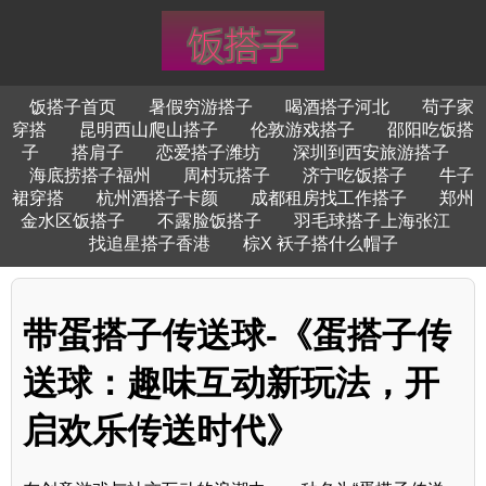
饭搭子首页
暑假穷游搭子
喝酒搭子河北
苟子家
穿搭
昆明西山爬山搭子
伦敦游戏搭子
邵阳吃饭搭
子
搭肩子
恋爱搭子潍坊
深圳到西安旅游搭子
海底捞搭子福州
周村玩搭子
济宁吃饭搭子
牛子
裙穿搭
杭州酒搭子卡颜
成都租房找工作搭子
郑州
金水区饭搭子
不露脸饭搭子
羽毛球搭子上海张江
找追星搭子香港
棕X 袄子搭什么帽子
带蛋搭子传送球-《蛋搭子传
送球：趣味互动新玩法，开
启欢乐传送时代》