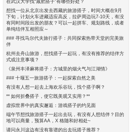
在武汉大学找“减肥搭子”有哪些好处？
想找一位从北京出发去西藏的旅游搭子，时间大概在9月
下旬，计划火车进藏适应高反，拉萨周边玩7-10天，有没
有同时间段出发的朋友？可以一起拼车、规划路线，或者
单纯结伴互相照应～
### 寻找马尔代夫旅行搭子：共同探索热带天堂的完美旅
伴
杭州去舟山旅游，想找搭子一起玩，有没有推荐的结伴方
式或注意事项？
《泉州丰泽麻将搭子：方城里的烟火气与江湖情》
### 十堰五一旅游搭子：一起探索自然之美
有没有人想一起去上海欢乐谷玩，找个搭子啊？
** 如何折叠搭子，使它既美观又实用？**
虚拟世界中的真实邂逅：游戏搭子的约见面
端午节想找旅游搭子一起出去玩，有没有人想结伴？目的
地可以商量，预算AA，X 格随和好相处~
请问永川这边有没有靠谱的出去玩搭子推荐？