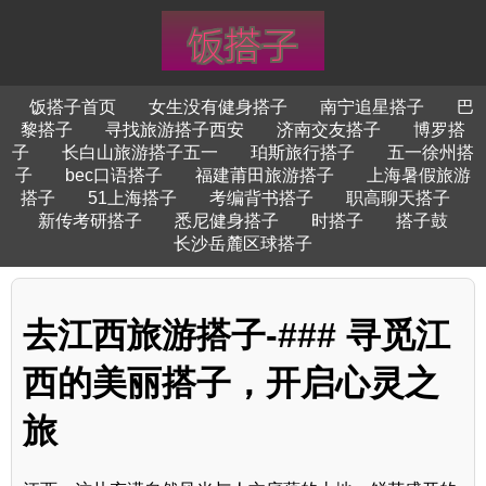
饭搭子首页
女生没有健身搭子
南宁追星搭子
巴
黎搭子
寻找旅游搭子西安
济南交友搭子
博罗搭
子
长白山旅游搭子五一
珀斯旅行搭子
五一徐州搭
子
bec口语搭子
福建莆田旅游搭子
上海暑假旅游
搭子
51上海搭子
考编背书搭子
职高聊天搭子
新传考研搭子
悉尼健身搭子
时搭子
搭子鼓
长沙岳麓区球搭子
去江西旅游搭子-### 寻觅江
西的美丽搭子，开启心灵之
旅