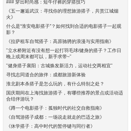
### 穿出时尚感：短牛仔裤的穿搭技巧
《五一邂逅武汉：寻找你的理想旅游搭子，共赏江城烟
火》
什么是“淮安电影搭子”？如何找到合适的电影搭子一起观
影？
《拉萨租车自驾搭子：高原驰骋的浪漫与实用指南》
"立水桥附近有没有想一起打羽毛球/健身的搭子？工作日
晚上或周末都可以，新手求带~"
"健身搭子襄阳：古城焕发新活力，运动社交两相宜"
寻找志同道合的旅伴：成都旅游新体验
淮北剧本杀搭子是怎么玩的，有什么特别之处？
国庆期间在上海找旅游搭子，有哪些推荐的景点或活动适
合结伴游玩？
《蹲一个电影搭子：孤独时代的社交自救指南》
《自驾游搭子成都：一场说走就走的巴适之旅》
《休学搭子：高中时代的暂停键与同行者》