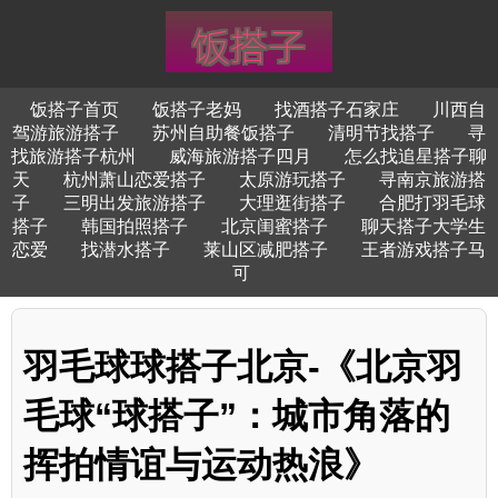
饭搭子首页
饭搭子老妈
找酒搭子石家庄
川西自
驾游旅游搭子
苏州自助餐饭搭子
清明节找搭子
寻
找旅游搭子杭州
威海旅游搭子四月
怎么找追星搭子聊
天
杭州萧山恋爱搭子
太原游玩搭子
寻南京旅游搭
子
三明出发旅游搭子
大理逛街搭子
合肥打羽毛球
搭子
韩国拍照搭子
北京闺蜜搭子
聊天搭子大学生
恋爱
找潜水搭子
莱山区减肥搭子
王者游戏搭子马
可
羽毛球球搭子北京-《北京羽
毛球“球搭子”：城市角落的
挥拍情谊与运动热浪》